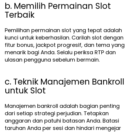
b. Memilih Permainan Slot
Terbaik
Pemilihan permainan slot yang tepat adalah
kunci untuk keberhasilan. Carilah slot dengan
fitur bonus, jackpot progresif, dan tema yang
menarik bagi Anda. Selalu periksa RTP dan
ulasan pengguna sebelum bermain.
c. Teknik Manajemen Bankroll
untuk Slot
Manajemen bankroll adalah bagian penting
dari setiap strategi perjudian. Tetapkan
anggaran dan patuhi batasan Anda. Batasi
taruhan Anda per sesi dan hindari mengejar