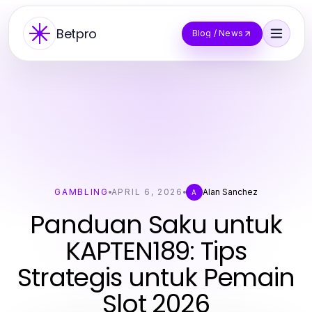
Betpro
Blog / News
GAMBLING
APRIL 6, 2026
Alan Sanchez
A
Panduan Saku untuk
KAPTEN189: Tips
Strategis untuk Pemain
Slot 2026