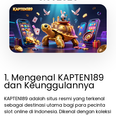
1. Mengenal KAPTEN189
dan Keunggulannya
KAPTEN189 adalah situs resmi yang terkenal
sebagai destinasi utama bagi para pecinta
slot online di Indonesia. Dikenal dengan koleksi