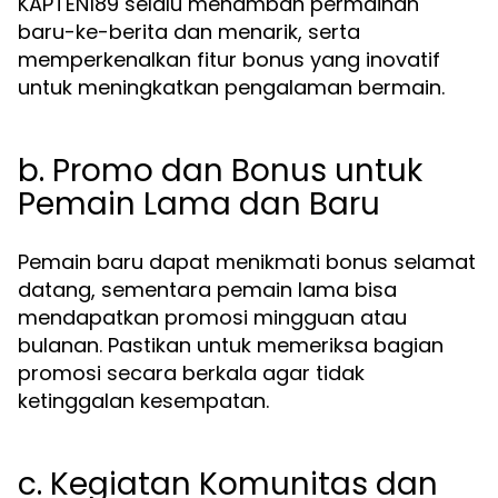
KAPTEN189 selalu menambah permainan
baru-ke-berita dan menarik, serta
memperkenalkan fitur bonus yang inovatif
untuk meningkatkan pengalaman bermain.
b. Promo dan Bonus untuk
Pemain Lama dan Baru
Pemain baru dapat menikmati bonus selamat
datang, sementara pemain lama bisa
mendapatkan promosi mingguan atau
bulanan. Pastikan untuk memeriksa bagian
promosi secara berkala agar tidak
ketinggalan kesempatan.
c. Kegiatan Komunitas dan