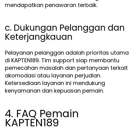
mendapatkan penawaran terbaik.
c. Dukungan Pelanggan dan
Keterjangkauan
Pelayanan pelanggan adalah prioritas utama
di KAPTEN189. Tim support siap membantu
pemecahan masalah dan pertanyaan terkait
akomodasi atau layanan perjudian.
Ketersediaan layanan ini mendukung
kenyamanan dan kepuasan pemain.
4. FAQ Pemain
KAPTEN189