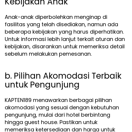
Kebijakan Anak
Anak-anak diperbolehkan menginap di
fasilitas yang telah disediakan, namun ada
beberapa kebijakan yang harus diperhatikan.
Untuk informasi lebih lanjut terkait aturan dan
kebijakan, disarankan untuk memeriksa detail
sebelum melakukan pemesanan.
b. Pilihan Akomodasi Terbaik
untuk Pengunjung
KAPTEN189 menawarkan berbagai pilihan
akomodasi yang sesuai dengan kebutuhan
pengunjung, mulai dari hotel berbintang
hingga guest house. Pastikan untuk
memeriksa ketersediaan dan harga untuk